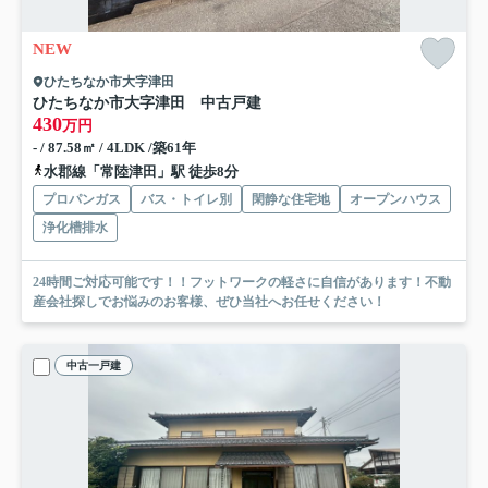
NEW
ひたちなか市大字津田
ひたちなか市大字津田 中古戸建
430
万円
- / 87.58㎡ / 4LDK /築61年
水郡線「常陸津田」駅 徒歩8分
プロパンガス
バス・トイレ別
閑静な住宅地
オープンハウス
浄化槽排水
24時間ご対応可能です！！フットワークの軽さに自信があります！不動
産会社探しでお悩みのお客様、ぜひ当社へお任せください！
中古一戸建