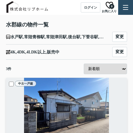
0
ログイン
お気に入り
水郡線の物件一覧
変更
水戸駅,常陸青柳駅,常陸津田駅,後台駅,下菅谷駅,中菅谷駅,上菅谷駅,南酒出駅,額田駅,河合駅,谷河原駅,常陸太田駅,常陸鴻巣駅,瓜連駅,静駅,常陸大宮駅,玉川村駅,野上原駅,山方宿駅,中舟生駅,下小川駅,西金駅,上小川駅,袋田駅,常陸大子駅,下野宮駅,矢祭山駅,東館駅,南石井駅,磐城石井駅,磐城塙駅,近津駅,中豊駅,磐城棚倉駅,磐城浅川駅,里白石駅,磐城石川駅,野木沢駅,川辺沖駅,泉郷駅,川東駅,小塩江駅,谷田川駅,磐城守山駅,安積永盛駅,郡山駅
変更
4K,4DK,4LDK以上,販売中
3
件
中古一戸建