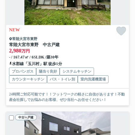
NEW
常陸大宮市東野
常陸大宮市東野 中古戸建
2,980
万円
- / 167.47㎡ / 6SLDK /築30年
水郡線「玉川村」駅 徒歩1分
プロパンガス
陽当り良好
システムキッチン
カウンターキッチン
バス・トイレ別
室内洗濯機置場
24時間ご対応可能です！！フットワークの軽さに自信があります！不動
産会社探しでお悩みのお客様、ぜひ当社へお任せください！
中古一戸建