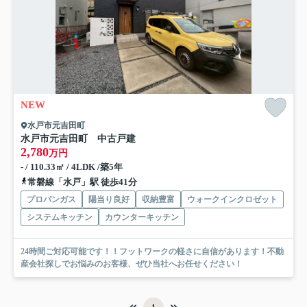
NEW
水戸市元吉田町
水戸市元吉田町 中古戸建
2,780
万円
- / 110.33㎡ / 4LDK /築5年
常磐線「水戸」駅 徒歩41分
プロパンガス
陽当り良好
収納豊富
ウォークインクロゼット
システムキッチン
カウンターキッチン
24時間ご対応可能です！！フットワークの軽さに自信があります！不動
産会社探しでお悩みのお客様、ぜひ当社へお任せください！