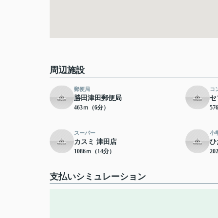
周辺施設
郵便局
コ
勝田津田郵便局
セ
463ｍ（6分）
5
スーパー
小
カスミ 津田店
ひ
1086ｍ（14分）
20
支払いシミュレーション