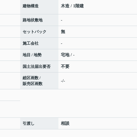
建物構造
木造 / 1階建
路地状敷地
-
セットバック
無
施工会社
-
地目 / 地勢
宅地 / -
国土法届出要否
不要
総区画数 /
-/-
販売区画数
引渡し
相談