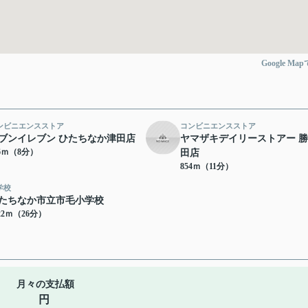
Google Ma
ンビニエンスストア
コンビニエンスストア
ブンイレブン ひたちなか津田店
ヤマザキデイリーストアー 
76ｍ（8分）
田店
854ｍ（11分）
学校
たちなか市立市毛小学校
22ｍ（26分）
月々の支払額
円