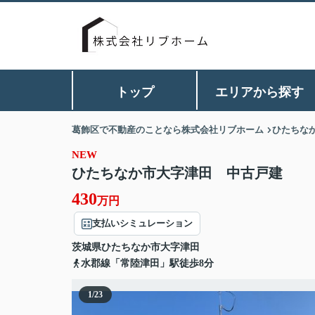
トップ
エリアから探す
葛飾区で不動産のことなら株式会社リブホーム
ひたちな
NEW
ひたちなか市大字津田 中古戸建
430
万円
支払いシミュレーション
茨城県
ひたちなか市
大字津田
水郡線「常陸津田」駅徒歩8分
1
/
23