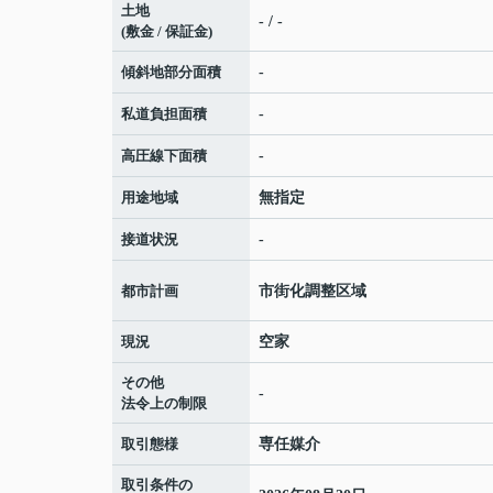
土地
- / -
(敷金 / 保証金)
傾斜地部分面積
-
私道負担面積
-
高圧線下面積
-
用途地域
無指定
接道状況
-
都市計画
市街化調整区域
現況
空家
その他
-
法令上の制限
取引態様
専任媒介
取引条件の