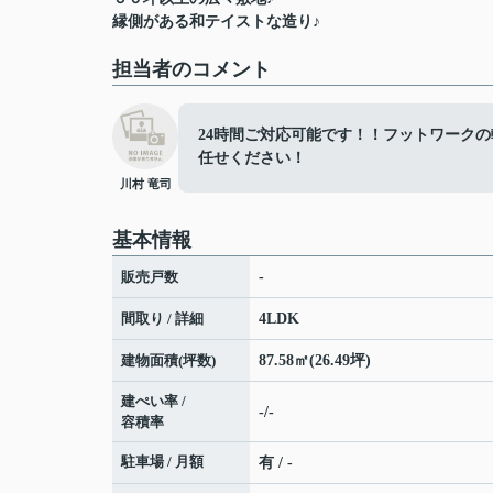
縁側がある和テイストな造り♪
担当者のコメント
24時間ご対応可能です！！フットワーク
任せください！
川村 竜司
基本情報
販売戸数
-
間取り / 詳細
4LDK
建物面積(坪数)
87.58㎡(26.49坪)
建ぺい率 /
-/-
容積率
駐車場 / 月額
有 / -