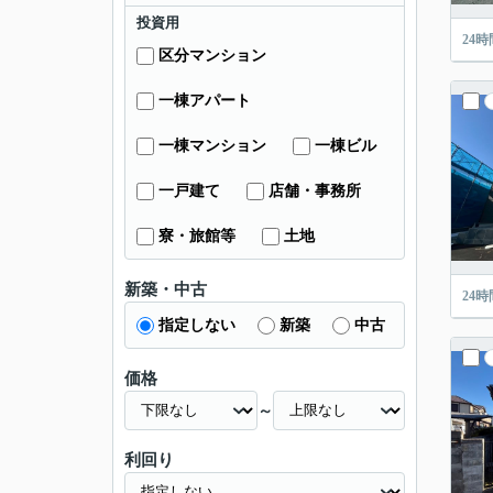
投資用
24
区分マンション
一棟アパート
一棟マンション
一棟ビル
一戸建て
店舗・事務所
寮・旅館等
土地
新築・中古
24
指定しない
新築
中古
価格
～
利回り