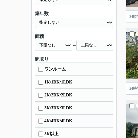
築年数
24
面積
～
間取り
ワンルーム
1K/1DK/1LDK
24
2K/2DK/2LDK
3K/3DK/3LDK
4K/4DK/4LDK
5K以上