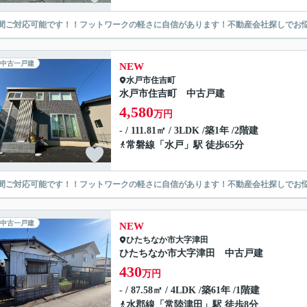
時間ご対応可能です！！フットワークの軽さに自信があります！不動産会社探しでお
中古一戸建
NEW
水戸市
住吉町
水戸市住吉町 中古戸建
4,580
万円
- / 111.81㎡ / 3LDK /築1年 /2階建
常磐線
「
水戸
」駅 徒歩65分
時間ご対応可能です！！フットワークの軽さに自信があります！不動産会社探しでお
中古一戸建
NEW
ひたちなか市
大字津田
ひたちなか市大字津田 中古戸建
430
万円
- / 87.58㎡ / 4LDK /築61年 /1階建
水郡線
「
常陸津田
」駅 徒歩8分