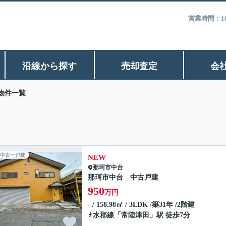
営業時間：1
沿線から探す
売却査定
会
物件一覧
中古一戸建
NEW
那珂市
中台
那珂市中台 中古戸建
950
万円
- / 158.98㎡ / 3LDK /築31年 /2階建
水郡線
「
常陸津田
」駅 徒歩7分