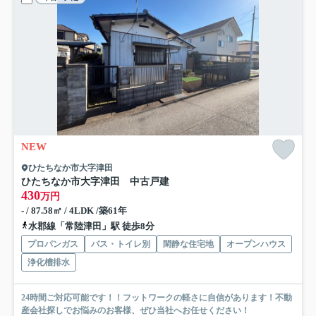
NEW
ひたちなか市大字津田
ひたちなか市大字津田 中古戸建
430
万円
- / 87.58㎡ / 4LDK /築61年
水郡線「常陸津田」駅 徒歩8分
プロパンガス
バス・トイレ別
閑静な住宅地
オープンハウス
浄化槽排水
24時間ご対応可能です！！フットワークの軽さに自信があります！不動
産会社探しでお悩みのお客様、ぜひ当社へお任せください！