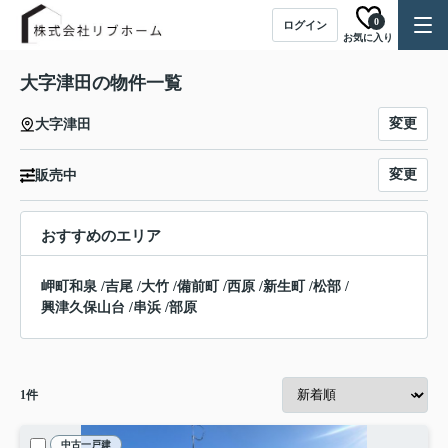
0
ログイン
お気に入り
大字津田の物件一覧
変更
大字津田
変更
販売中
おすすめのエリア
岬町和泉
/
吉尾
/
大竹
/
備前町
/
西原
/
新生町
/
松部
/
興津久保山台
/
串浜
/
部原
1
件
中古一戸建