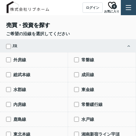
0
ログイン
お気に入り
売買・投資を探す
ご希望の沿線を選択してください
JR
外房線
常磐線
総武本線
成田線
水郡線
東金線
内房線
常磐緩行線
鹿島線
水戸線
東北本線
湘南新宿ライン宇須