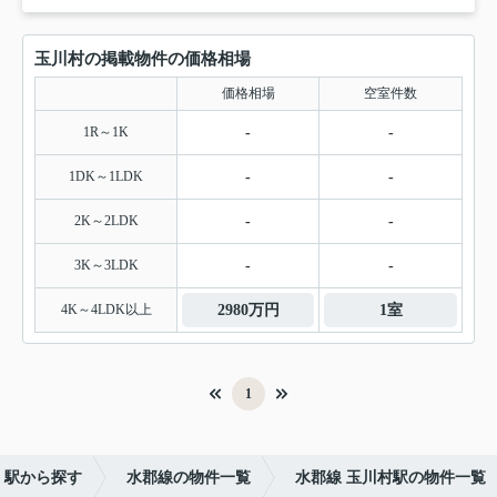
玉川村の掲載物件の価格相場
価格相場
空室件数
1R～1K
-
-
1DK～1LDK
-
-
2K～2LDK
-
-
3K～3LDK
-
-
4K～4LDK以上
2980万円
1室
1
・駅から探す
水郡線の物件一覧
水郡線 玉川村駅の物件一覧