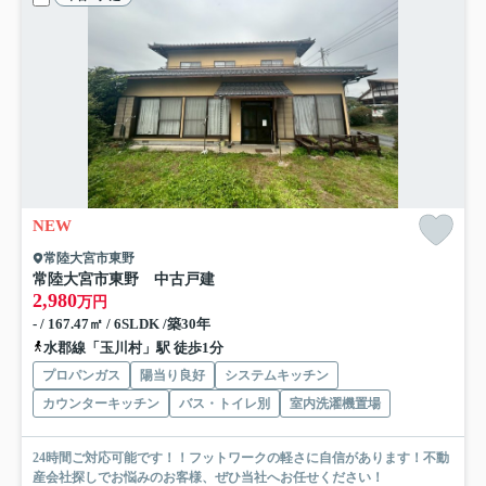
NEW
常陸大宮市東野
常陸大宮市東野 中古戸建
2,980
万円
- / 167.47㎡ / 6SLDK /築30年
水郡線「玉川村」駅 徒歩1分
プロパンガス
陽当り良好
システムキッチン
カウンターキッチン
バス・トイレ別
室内洗濯機置場
24時間ご対応可能です！！フットワークの軽さに自信があります！不動
産会社探しでお悩みのお客様、ぜひ当社へお任せください！