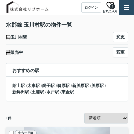
0
ログイン
お気に入り
水郡線 玉川村駅の物件一覧
変更
玉川村駅
変更
販売中
おすすめの駅
館山駅
/
太東駅
/
銚子駅
/
鵜原駅
/
新茂原駅
/
茂原駅
/
新鉾田駅
/
土浦駅
/
水戸駅
/
東金駅
1
件
中古一戸建