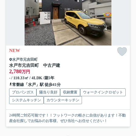
NEW
水戸市元吉田町
水戸市元吉田町 中古戸建
2,780
万円
- / 110.33㎡ / 4LDK /築5年
常磐線「水戸」駅 徒歩41分
プロパンガス
陽当り良好
収納豊富
ウォークインクロゼット
システムキッチン
カウンターキッチン
24時間ご対応可能です！！フットワークの軽さに自信があります！不動
産会社探しでお悩みのお客様、ぜひ当社へお任せください！