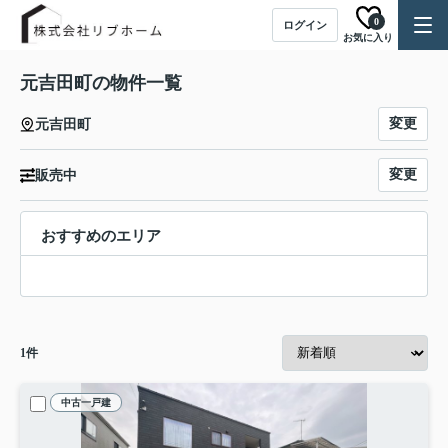
0
ログイン
お気に入り
元吉田町の物件一覧
変更
元吉田町
変更
販売中
おすすめのエリア
1
件
中古一戸建