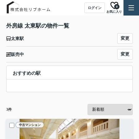
0
ログイン
お気に入り
外房線 太東駅の物件一覧
変更
太東駅
変更
販売中
おすすめの駅
3
件
中古マンション