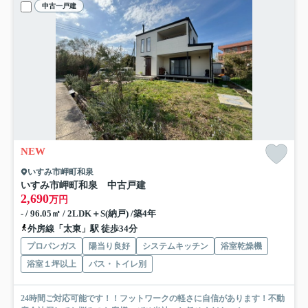
中古一戸建
NEW
いすみ市岬町和泉
いすみ市岬町和泉 中古戸建
2,690
万円
- / 96.05㎡ / 2LDK＋S(納戸) /築4年
外房線「太東」駅 徒歩34分
プロパンガス
陽当り良好
システムキッチン
浴室乾燥機
浴室１坪以上
バス・トイレ別
24時間ご対応可能です！！フットワークの軽さに自信があります！不動