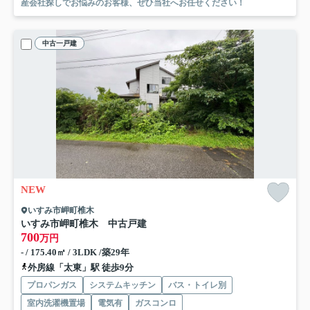
産会社探しでお悩みのお客様、ぜひ当社へお任せください！
中古一戸建
NEW
いすみ市岬町椎木
いすみ市岬町椎木 中古戸建
700
万円
- / 175.40㎡ / 3LDK /築29年
外房線「太東」駅 徒歩9分
プロパンガス
システムキッチン
バス・トイレ別
室内洗濯機置場
電気有
ガスコンロ