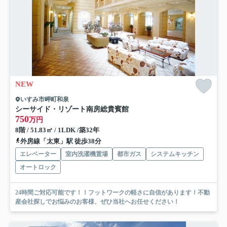
NEW
いすみ市岬町和泉
シーサイド・リゾート南房総貴賓館
750
万円
8階 / 51.83㎡ / 1LDK /築32年
外房線「太東」駅 徒歩38分
エレベーター
室内洗濯機置場
都市ガス
システムキッチン
オートロック
24時間ご対応可能です！！フットワークの軽さに自信があります！不動
産会社探しでお悩みのお客様、ぜひ当社へお任せください！