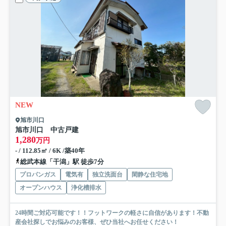
NEW
旭市川口
旭市川口 中古戸建
1,280
万円
- / 112.85㎡ / 6K /築40年
総武本線「干潟」駅 徒歩7分
プロパンガス
電気有
独立洗面台
閑静な住宅地
オープンハウス
浄化槽排水
24時間ご対応可能です！！フットワークの軽さに自信があります！不動
産会社探しでお悩みのお客様、ぜひ当社へお任せください！