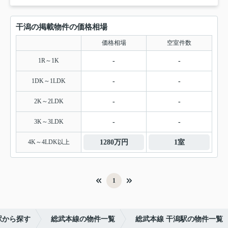
干潟の掲載物件の価格相場
価格相場
空室件数
1R～1K
-
-
1DK～1LDK
-
-
2K～2LDK
-
-
3K～3LDK
-
-
4K～4LDK以上
1280万円
1室
1
駅から探す
総武本線の物件一覧
総武本線 干潟駅の物件一覧