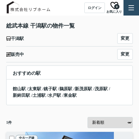
0
ログイン
お気に入り
総武本線 干潟駅の物件一覧
変更
干潟駅
変更
販売中
おすすめの駅
館山駅
/
太東駅
/
銚子駅
/
鵜原駅
/
新茂原駅
/
茂原駅
/
新鉾田駅
/
土浦駅
/
水戸駅
/
東金駅
1
件
中古一戸建