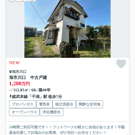
NEW
旭市川口
旭市川口 中古戸建
1,280
万円
- / 112.85㎡ / 6K /築40年
総武本線「干潟」駅 徒歩7分
プロパンガス
電気有
独立洗面台
閑静な住宅地
オープンハウス
浄化槽排水
24時間ご対応可能です！！フットワークの軽さに自信があります！不動
産会社探しでお悩みのお客様、ぜひ当社へお任せください！