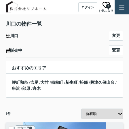
0
ログイン
お気に入り
川口の物件一覧
変更
川口
変更
販売中
おすすめのエリア
岬町和泉
/
吉尾
/
大竹
/
備前町
/
新生町
/
松部
/
興津久保山台
/
串浜
/
部原
/
舟木
1
件
中古一戸建