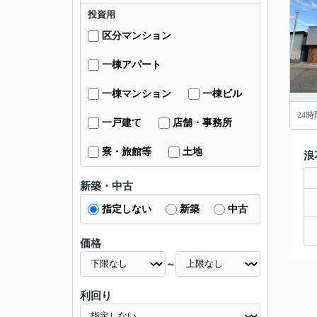
投資用
区分マンション
一棟アパート
一棟マンション
一棟ビル
24
一戸建て
店舗・事務所
寮・旅館等
土地
浪
新築・中古
指定しない
新築
中古
価格
～
利回り