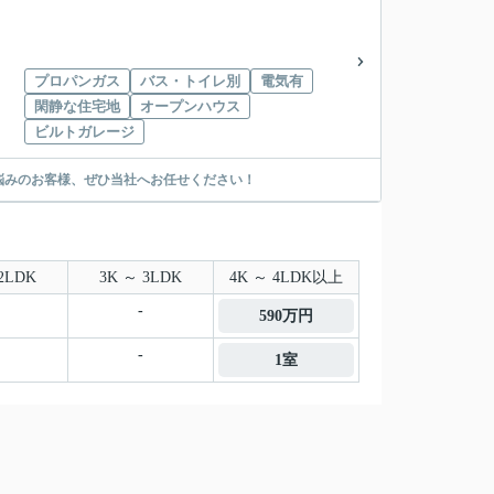
プロパンガス
バス・トイレ別
電気有
閑静な住宅地
オープンハウス
ビルトガレージ
悩みのお客様、ぜひ当社へお任せください！
2LDK
3K ～ 3LDK
4K ～ 4LDK以上
-
590万円
-
1室