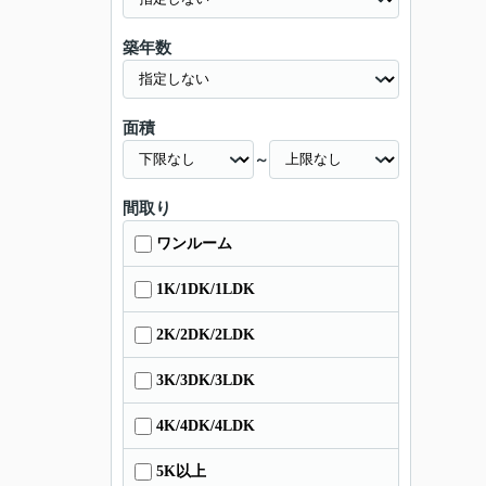
築年数
面積
～
間取り
ワンルーム
1K/1DK/1LDK
2K/2DK/2LDK
3K/3DK/3LDK
4K/4DK/4LDK
5K以上