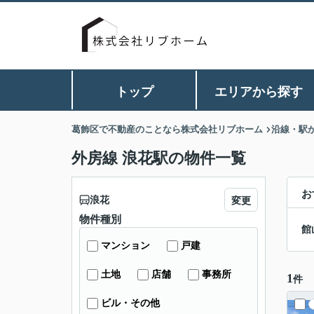
トップ
エリアから探す
葛飾区で不動産のことなら株式会社リブホーム
沿線・駅
外房線 浪花駅の物件一覧
お
浪花
変更
物件種別
館
マンション
戸建
土地
店舗
事務所
1
件
ビル・その他