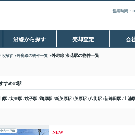
営業時間：1
沿線から探す
売却査定
会
から探す
外房線の物件一覧
外房線 浪花駅の物件一覧
すすめの駅
山駅
/
太東駅
/
銚子駅
/
鵜原駅
/
新茂原駅
/
茂原駅
/
八街駅
/
新鉾田駅
/
土浦
中古一戸建
NEW