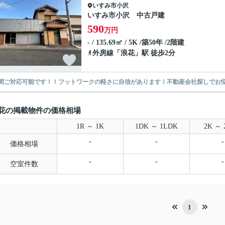
いすみ市
小沢
いすみ市小沢 中古戸建
590
万円
- / 135.69㎡ / 5K /築50年 /2階建
外房線
「
浪花
」駅 徒歩2分
時間ご対応可能です！！フットワークの軽さに自信があります！不動産会社探しでお
花の掲載物件の価格相場
1R ～ 1K
1DK ～ 1LDK
2K ～ 
-
-
-
価格相場
-
-
-
空室件数
1