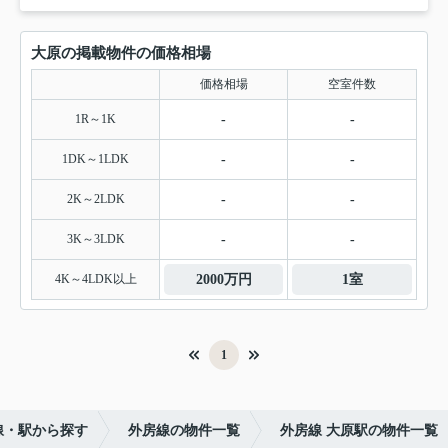
大原の掲載物件の価格相場
価格相場
空室件数
1R～1K
-
-
1DK～1LDK
-
-
2K～2LDK
-
-
3K～3LDK
-
-
4K～4LDK以上
2000万円
1室
1
線・駅から探す
外房線の物件一覧
外房線 大原駅の物件一覧