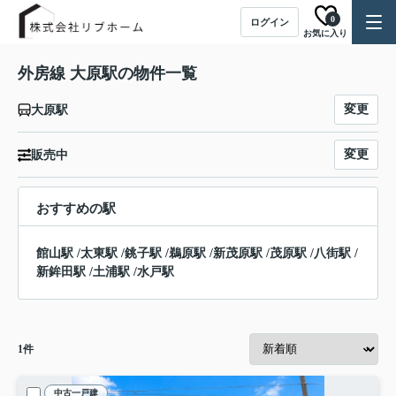
0
ログイン
お気に入り
外房線 大原駅の物件一覧
変更
大原駅
変更
販売中
おすすめの駅
館山駅
/
太東駅
/
銚子駅
/
鵜原駅
/
新茂原駅
/
茂原駅
/
八街駅
/
新鉾田駅
/
土浦駅
/
水戸駅
1
件
中古一戸建