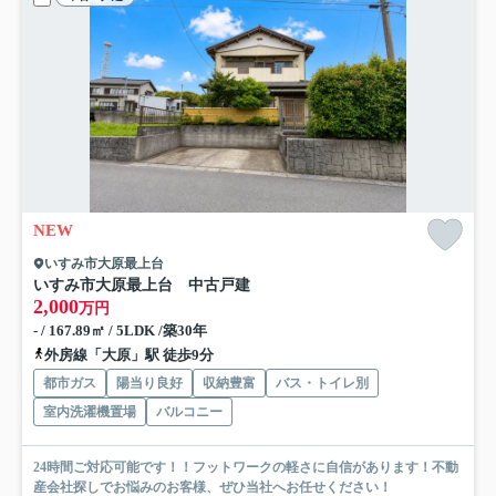
NEW
いすみ市大原最上台
いすみ市大原最上台 中古戸建
2,000
万円
- / 167.89㎡ / 5LDK /築30年
外房線「大原」駅 徒歩9分
都市ガス
陽当り良好
収納豊富
バス・トイレ別
室内洗濯機置場
バルコニー
24時間ご対応可能です！！フットワークの軽さに自信があります！不動
産会社探しでお悩みのお客様、ぜひ当社へお任せください！