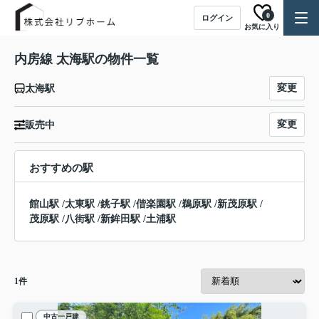
0
ログイン
お気に入り
内房線 太海駅の物件一覧
変更
太海駅
変更
販売中
おすすめの駅
館山駅
/
太東駅
/
銚子駅
/
偕楽園駅
/
鵜原駅
/
新茂原駅
/
茂原駅
/
八街駅
/
新鉾田駅
/
土浦駅
1
件
中古一戸建