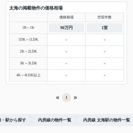
太海の掲載物件の価格相場
価格相場
空室件数
1R～1K
90万円
1室
1DK～1LDK
-
-
2K～2LDK
-
-
3K～3LDK
-
-
4K～4LDK以上
-
-
1
線・駅から探す
内房線の物件一覧
内房線 太海駅の物件一覧