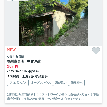
NEW
鴨川市貝渚
鴨川市貝渚 中古戸建
90
万円
- / 25.00㎡ / 1K /築51年
内房線「太海」駅 徒歩21分
プロパンガス
オープンハウス
海が近い
汲取排水
24時間ご対応可能です！！フットワークの軽さに自信があります！不動
産会社探しでお悩みのお客様、ぜひ当社へお任せください！