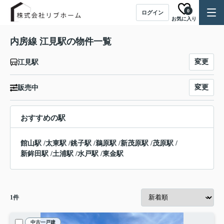
0
ログイン
お気に入り
内房線 江見駅の物件一覧
変更
江見駅
変更
販売中
おすすめの駅
館山駅
/
太東駅
/
銚子駅
/
鵜原駅
/
新茂原駅
/
茂原駅
/
新鉾田駅
/
土浦駅
/
水戸駅
/
東金駅
1
件
中古一戸建