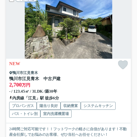
NEW
鴨川市江見青木
鴨川市江見青木 中古戸建
2,700
万円
- / 123.45㎡ / 3LDK /築30年
内房線「江見」駅 徒歩6分
プロパンガス
陽当り良好
収納豊富
システムキッチン
バス・トイレ別
室内洗濯機置場
24時間ご対応可能です！！フットワークの軽さに自信があります！不動
産会社探しでお悩みのお客様、ぜひ当社へお任せください！