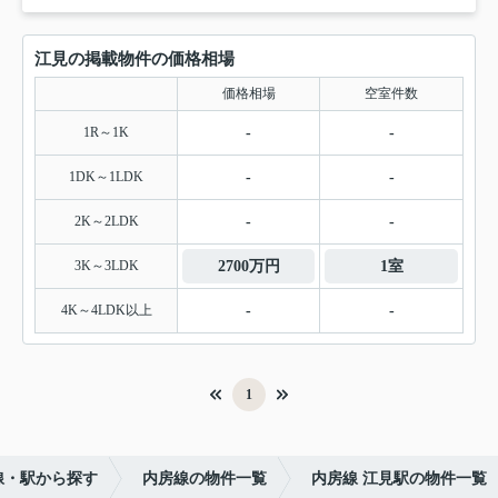
江見の掲載物件の価格相場
価格相場
空室件数
1R～1K
-
-
1DK～1LDK
-
-
2K～2LDK
-
-
3K～3LDK
2700万円
1室
4K～4LDK以上
-
-
1
線・駅から探す
内房線の物件一覧
内房線 江見駅の物件一覧