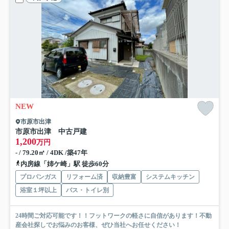
NEW
市原市出津
市原市出津 中古戸建
1,200
万円
- / 79.20㎡ / 4DK /築47年
内房線「姉ケ崎」駅 徒歩60分
プロパンガス
リフォーム済
収納豊富
システムキッチン
浴室１坪以上
バス・トイレ別
24時間ご対応可能です！！フットワークの軽さに自信があります！不動
産会社探しでお悩みのお客様、ぜひ当社へお任せください！