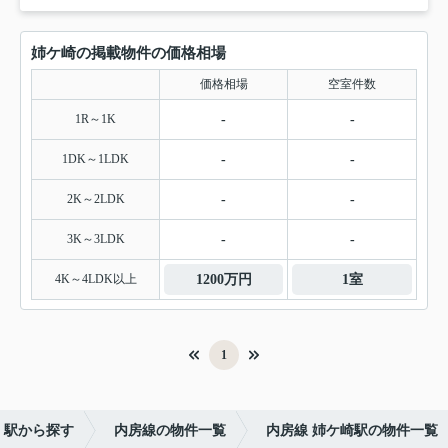
姉ケ崎の掲載物件の価格相場
価格相場
空室件数
1R～1K
-
-
1DK～1LDK
-
-
2K～2LDK
-
-
3K～3LDK
-
-
4K～4LDK以上
1200万円
1室
1
・駅から探す
内房線の物件一覧
内房線 姉ケ崎駅の物件一覧