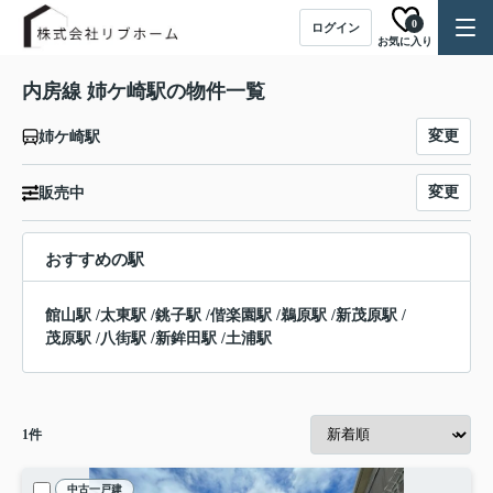
0
ログイン
お気に入り
内房線 姉ケ崎駅の物件一覧
変更
姉ケ崎駅
変更
販売中
おすすめの駅
館山駅
/
太東駅
/
銚子駅
/
偕楽園駅
/
鵜原駅
/
新茂原駅
/
茂原駅
/
八街駅
/
新鉾田駅
/
土浦駅
1
件
中古一戸建