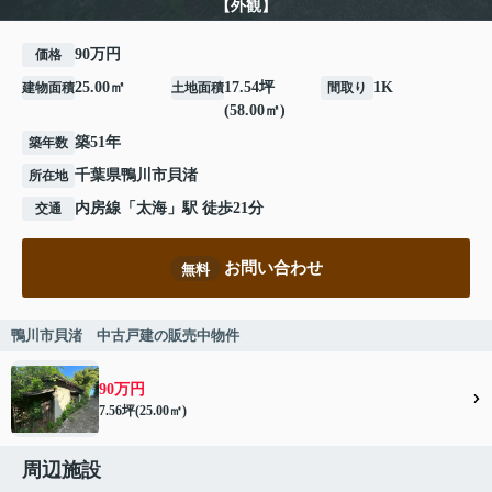
【外観】
90万円
価格
25.00㎡
17.54坪
1K
建物面積
土地面積
間取り
(58.00㎡)
築51年
築年数
千葉県
鴨川市
貝渚
所在地
内房線
「
太海
」駅 徒歩21分
交通
お問い合わせ
無料
鴨川市貝渚 中古戸建の販売中物件
90万円
7.56坪(25.00㎡)
周辺施設