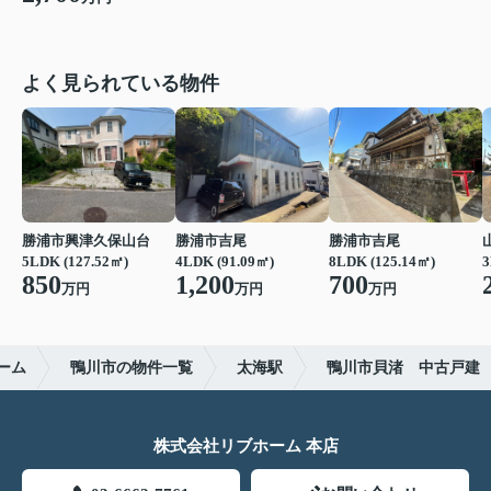
よく見られている物件
勝浦市興津久保山台
勝浦市吉尾
勝浦市吉尾
5LDK (127.52㎡)
4LDK (91.09㎡)
8LDK (125.14㎡)
3
850
1,200
700
万円
万円
万円
ーム
鴨川市の物件一覧
太海駅
鴨川市貝渚 中古戸建
株式会社リブホーム 本店