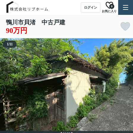
0
ログイン
お気に入り
鴨川市貝渚 中古戸建
90万円
1
/
11