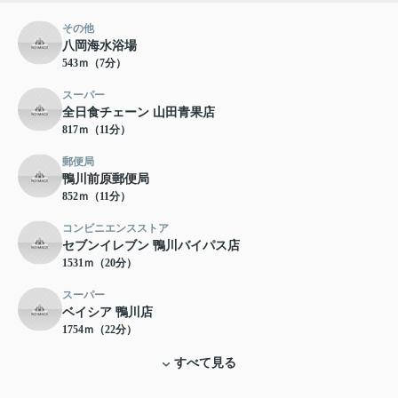
その他
八岡海水浴場
543ｍ（7分）
スーパー
全日食チェーン 山田青果店
817ｍ（11分）
郵便局
鴨川前原郵便局
852ｍ（11分）
コンビニエンスストア
セブンイレブン 鴨川バイパス店
1531ｍ（20分）
スーパー
ベイシア 鴨川店
1754ｍ（22分）
すべて見る