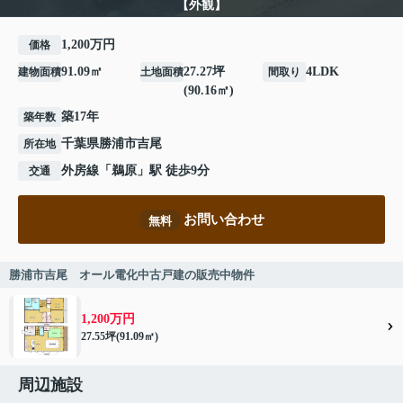
【外観】
1,200万円
価格
91.09㎡
27.27坪
4LDK
建物面積
土地面積
間取り
(90.16㎡)
築17年
築年数
千葉県
勝浦市
吉尾
所在地
外房線
「
鵜原
」駅 徒歩9分
交通
お問い合わせ
無料
勝浦市吉尾 オール電化中古戸建の販売中物件
1,200万円
27.55坪(91.09㎡)
周辺施設