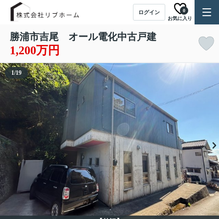
0
ログイン
お気に入り
勝浦市吉尾 オール電化中古戸建
1,200万円
1
/
19