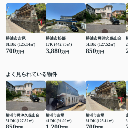
勝浦市吉尾
勝浦市松部
勝浦市興津久保山台
8LDK (125.14㎡)
17K (442.75㎡)
5LDK (127.52㎡)
2
700
3,880
850
万円
万円
万円
よく見られている物件
勝浦市興津久保山台
勝浦市吉尾
勝浦市吉尾
5LDK (127.52㎡)
4LDK (91.09㎡)
8LDK (125.14㎡)
3
850
1,200
700
万円
万円
万円