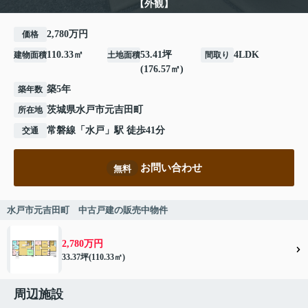
【外観】
2,780万円
価格
110.33㎡
53.41坪
4LDK
建物面積
土地面積
間取り
(176.57㎡)
築5年
築年数
茨城県
水戸市
元吉田町
所在地
常磐線
「
水戸
」駅 徒歩41分
交通
お問い合わせ
無料
水戸市元吉田町 中古戸建の販売中物件
2,780万円
33.37坪(110.33㎡)
周辺施設