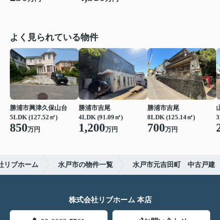
よく見られている物件
勝浦市興津久保山台
勝浦市吉尾
勝浦市吉尾
5LDK (127.52㎡)
4LDK (91.09㎡)
8LDK (125.14㎡)
3
850
1,200
700
万円
万円
万円
社リブホーム
水戸市の物件一覧
水戸市元吉田町 中古戸建
株式会社リブホーム 本店