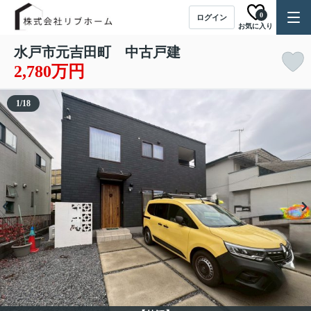
0
ログイン
お気に入り
水戸市元吉田町 中古戸建
2,780万円
1
/
18