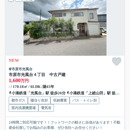
NEW
市原市光風台
市原市光風台４丁目 中古戸建
1,600
万円
- / 170.18㎡ / 6LDK /築43年
小湊鉄道「光風台」駅 徒歩26分
小湊鉄道「上総山田」駅 徒歩41分
都市ガス
陽当り良好
収納豊富
バス・トイレ別
室内洗濯機置場
電気有
24時間ご対応可能です！！フットワークの軽さに自信があります！不動
産会社探しでお悩みのお客様、ぜひ当社へお任せください！