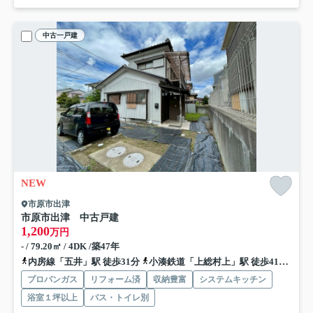
中古一戸建
NEW
市原市出津
市原市出津 中古戸建
1,200
万円
- / 79.20㎡ / 4DK /築47年
内房線「五井」駅 徒歩31分
小湊鉄道「上総村上」駅 徒歩41分
内
プロパンガス
リフォーム済
収納豊富
システムキッチン
浴室１坪以上
バス・トイレ別