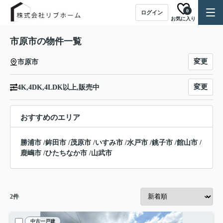
0
ログイン
お気に入り
市原市の物件一覧
変更
市原市
変更
4K,4DK,4LDK以上,販売中
おすすめのエリア
勝浦市
/
鉾田市
/
茂原市
/
いすみ市
/
水戸市
/
銚子市
/
館山市
/
鹿嶋市
/
ひたちなか市
/
山武市
2
件
中古一戸建