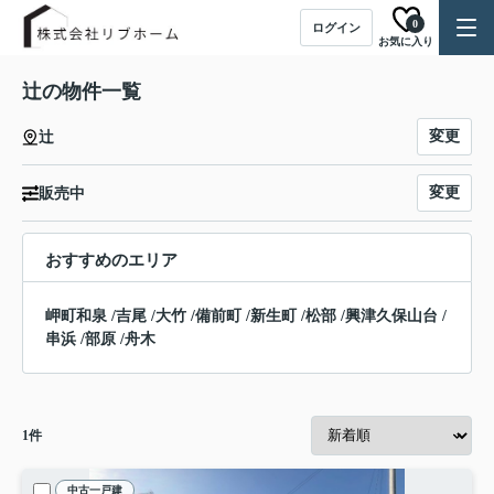
0
ログイン
お気に入り
辻の物件一覧
変更
辻
変更
販売中
おすすめのエリア
岬町和泉
/
吉尾
/
大竹
/
備前町
/
新生町
/
松部
/
興津久保山台
/
串浜
/
部原
/
舟木
1
件
中古一戸建