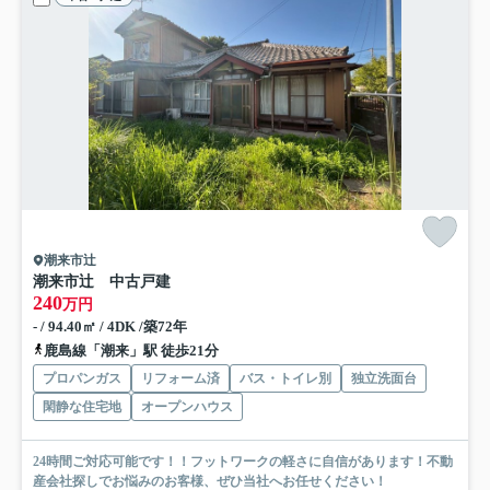
潮来市辻
潮来市辻 中古戸建
240
万円
- / 94.40㎡ / 4DK /築72年
鹿島線「潮来」駅 徒歩21分
プロパンガス
リフォーム済
バス・トイレ別
独立洗面台
閑静な住宅地
オープンハウス
24時間ご対応可能です！！フットワークの軽さに自信があります！不動
産会社探しでお悩みのお客様、ぜひ当社へお任せください！