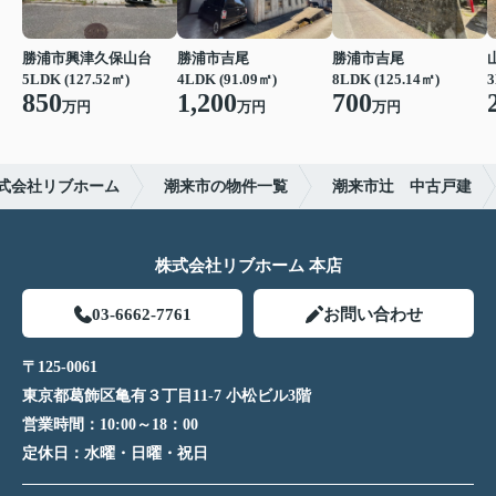
勝浦市興津久保山台
勝浦市吉尾
勝浦市吉尾
5LDK (127.52㎡)
4LDK (91.09㎡)
8LDK (125.14㎡)
3
850
1,200
700
万円
万円
万円
式会社リブホーム
潮来市の物件一覧
潮来市辻 中古戸建
株式会社リブホーム 本店
03-6662-7761
お問い合わせ
〒125-0061
東京都葛飾区亀有３丁目11-7 小松ビル3階
営業時間：
10:00～18：00
定休日：
水曜・日曜・祝日