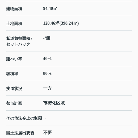
94.40㎡
建物面積
120.46坪(398.24㎡)
土地面積
-/無
私道負担面積 /
セットバック
40%
建ぺい率
80%
容積率
一方
接道状況
市街化区域
都市計画
-
その他法令上の制限
不要
国土法届出要否