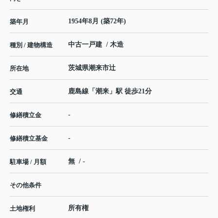
1954年8月 (築72年)
築年月
中古一戸建 / 木造
種別 / 建物構造
茨城県
潮来市
辻
所在地
鹿島線
「
潮来
」駅 徒歩21分
交通
-
修繕積立金
-
修繕積立基金
無 / -
駐車場 / 月額
その他条件
所有権
土地権利