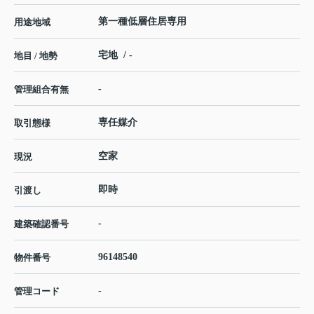
第一種低層住居専用
用途地域
宅地 / -
地目 / 地勢
-
管理組合有無
専任媒介
取引態様
空家
現況
即時
引渡し
-
建築確認番号
96148540
物件番号
-
管理コード