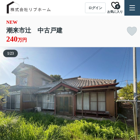
0
ログイン
お気に入り
NEW
潮来市辻 中古戸建
240
万円
1
/
23