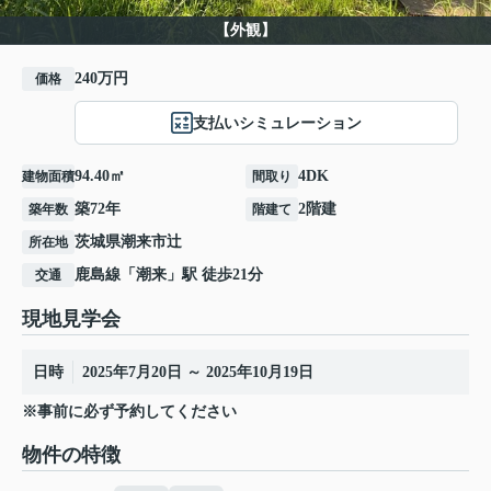
【外観】
240万円
価格
支払いシミュレーション
94.40㎡
4DK
建物面積
間取り
築72年
2階建
築年数
階建て
茨城県
潮来市
辻
所在地
鹿島線
「
潮来
」駅 徒歩21分
交通
現地見学会
日時
2025年7月20日 ～ 2025年10月19日
※事前に必ず予約してください
物件の特徴