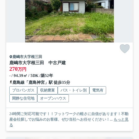
鹿嶋市大字根三田
鹿嶋市大字根三田 中古戸建
270
万円
- / 94.39㎡ / 5DK /築52年
鹿島線「鹿島神宮」駅 徒歩35分
プロパンガス
収納豊富
バス・トイレ別
電気有
閑静な住宅地
オープンハウス
24時間ご対応可能です！！フットワークの軽さに自信があります！不動
産会社探しでお悩みのお客様、ぜひ当社へお任せください！...
もっと見
る