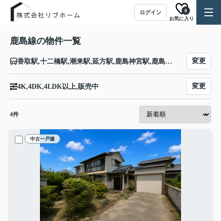
0
ログイン
お気に入り
鹿島線の物件一覧
変更
香取駅,十二橋駅,潮来駅,延方駅,鹿島神宮駅,鹿島サッカースタジア駅
変更
4K,4DK,4LDK以上,販売中
4
件
中古一戸建