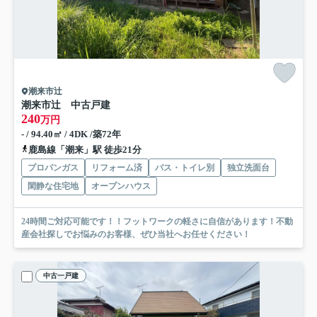
潮来市辻
潮来市辻 中古戸建
240
万円
- / 94.40㎡ / 4DK /築72年
鹿島線「潮来」駅 徒歩21分
プロパンガス
リフォーム済
バス・トイレ別
独立洗面台
閑静な住宅地
オープンハウス
24時間ご対応可能です！！フットワークの軽さに自信があります！不動
産会社探しでお悩みのお客様、ぜひ当社へお任せください！
中古一戸建