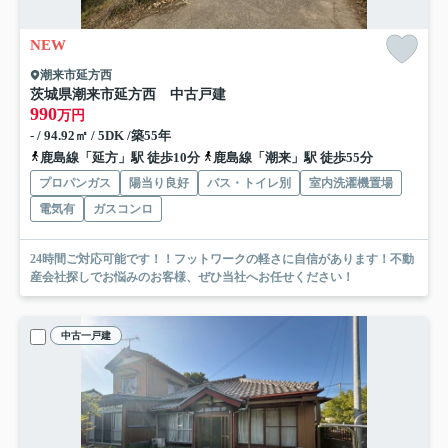
NEW
潮来市延方西
茨城県潮来市延方西 中古戸建
990
万円
- / 94.92㎡ / 5DK /築55年
鹿島線「延方」駅 徒歩10分
鹿島線「潮来」駅 徒歩55分
プロパンガス
陽当り良好
バス・トイレ別
室内洗濯機置場
電気有
ガスコンロ
24時間ご対応可能です！！フットワークの軽さに自信があります！不動
産会社探しでお悩みのお客様、ぜひ当社へお任せください！
中古一戸建