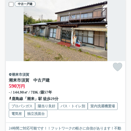
中古一戸建
潮来市須賀
潮来市須賀 中古戸建
590
万円
- / 144.90㎡ / 7DK /築57年
鹿島線「潮来」駅 徒歩29分
プロパンガス
陽当り良好
バス・トイレ別
室内洗濯機置場
電気有
独立洗面台
24時間ご対応可能です！！フットワークの軽さに自信があります！不動