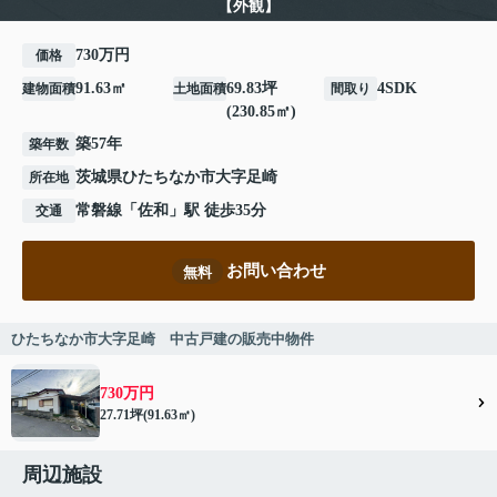
【外観】
730万円
価格
91.63㎡
69.83坪
4SDK
建物面積
土地面積
間取り
(230.85㎡)
築57年
築年数
茨城県
ひたちなか市
大字足崎
所在地
常磐線
「
佐和
」駅 徒歩35分
交通
お問い合わせ
無料
ひたちなか市大字足崎 中古戸建の販売中物件
730万円
27.71坪(91.63㎡)
周辺施設