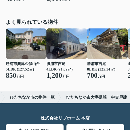
よく見られている物件
勝浦市興津久保山台
勝浦市吉尾
勝浦市吉尾
5LDK (127.52㎡)
4LDK (91.09㎡)
8LDK (125.14㎡)
3
850
1,200
700
万円
万円
万円
ひたちなか市の物件一覧
ひたちなか市大字足崎 中古戸建
株式会社リブホーム 本店