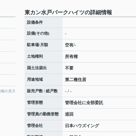
東カン水戸パークハイツの詳細情報
設備条件
設備(その他)
-
駐車場/月額
空有/-
土地権利
所有権
国土法届出
不要
用途地域
第二種住居
販売戸数 / 総戸数
情報の見方
- / -
管理形態
管理会社に全部委託
管理員の勤務形態
巡回
管理会社
日本ハウズイング