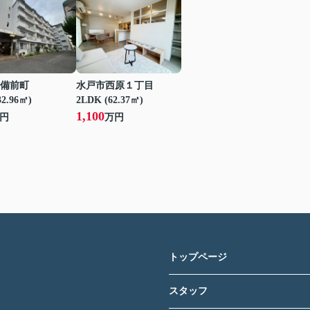
備前町
水戸市西原１丁目
32.96㎡)
2LDK (62.37㎡)
1,100
円
万円
トップページ
スタッフ