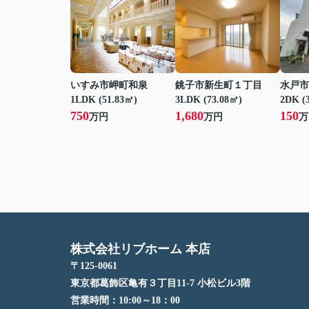
いすみ市岬町和泉
銚子市新生町１丁目
水戸市
1LDK (51.83㎡)
3LDK (73.08㎡)
2DK (
750
1,680
150
万円
万円
万
株式会社リブホーム 本店
〒125-0061
東京都葛飾区亀有３丁目11-7 小松ビル3階
営業時間：
10:00～18：00