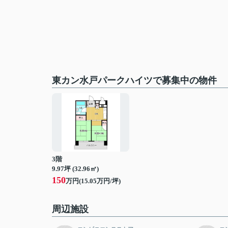
東カン水戸パークハイツで募集中の物件
3階
9.97坪 (32.96㎡)
150
万円(15.05万円/坪)
周辺施設