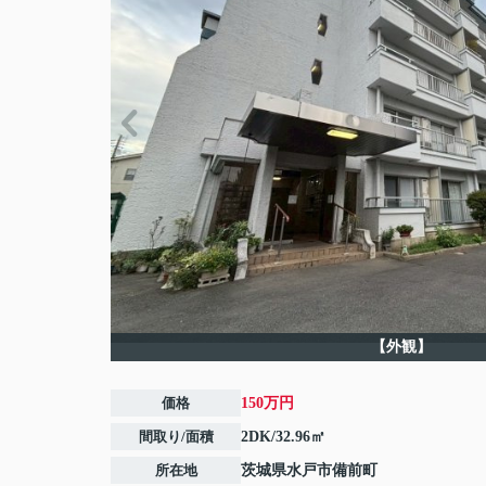
【外観】
価格
150万円
間取り/面積
2DK/32.96㎡
所在地
茨城県
水戸市
備前町