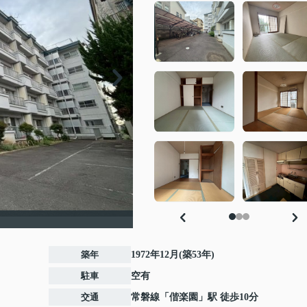
築年
1972年12月(築53年)
駐車
空有
交通
常磐線
「
偕楽園
」駅 徒歩10分