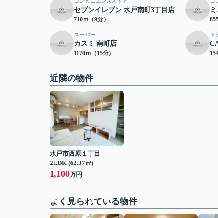
コンビニエンスストア
コ
セブンイレブン 水戸南町3丁目店
ミ
710ｍ（9分）
8
スーパー
ド
カスミ 南町店
C
1170ｍ（15分）
15
近隣の物件
水戸市西原１丁目
2LDK (62.37㎡)
1,100
万円
よく見られている物件