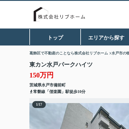
トップ
エリアから探す
葛飾区で不動産のことなら株式会社リブホーム
水戸市の
東カン水戸パークハイツ
150万円
茨城県
水戸市
備前町
常磐線「偕楽園」駅徒歩10分
1
/
17