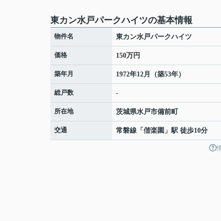
東カン水戸パークハイツの基本情報
物件名
東カン水戸パークハイツ
価格
150万円
築年月
1972年12月（築53年）
総戸数
-
所在地
茨城県
水戸市
備前町
交通
常磐線
「
偕楽園
」駅 徒歩10分