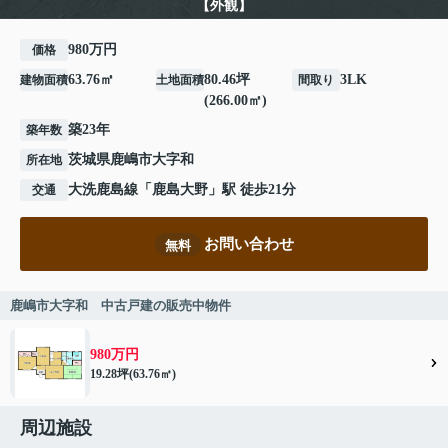
【外観】
980万円
価格
63.76㎡
80.46坪
3LK
建物面積
土地面積
間取り
(266.00㎡)
築23年
築年数
茨城県
鹿嶋市
大字和
所在地
大洗鹿島線
「
鹿島大野
」駅 徒歩21分
交通
お問い合わせ
無料
鹿嶋市大字和 中古戸建の販売中物件
980万円
19.28坪(63.76㎡)
周辺施設