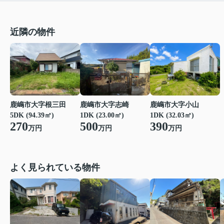
近隣の物件
鹿嶋市大字小山
鹿嶋市大字根三田
鹿嶋市大字志崎
1DK (32.03㎡)
5DK (94.39㎡)
1DK (23.00㎡)
390
270
500
万円
万円
万円
よく見られている物件