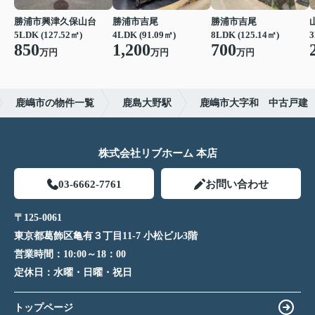
勝浦市興津久保山台
勝浦市吉尾
勝浦市吉尾
5LDK (127.52㎡)
4LDK (91.09㎡)
8LDK (125.14㎡)
3
850
1,200
700
万円
万円
万円
鹿嶋市の物件一覧
鹿島大野駅
鹿嶋市大字和 中古戸建
株式会社リブホーム 本店
03-6662-7761
お問い合わせ
〒125-0061
東京都葛飾区亀有３丁目11-7 小松ビル3階
営業時間：
10:00～18：00
定休日：
水曜・日曜・祝日
トップページ