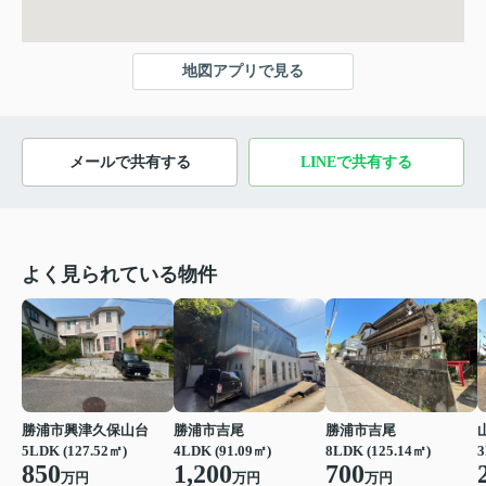
地図アプリで見る
メールで共有する
LINEで共有する
よく見られている物件
勝浦市興津久保山台
勝浦市吉尾
勝浦市吉尾
5LDK (127.52㎡)
4LDK (91.09㎡)
8LDK (125.14㎡)
3
850
1,200
700
万円
万円
万円