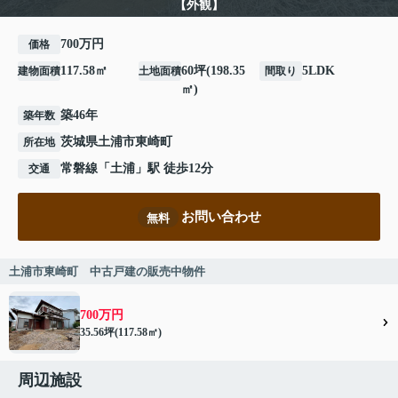
【外観】
700万円
価格
117.58㎡
60坪(198.35
5LDK
建物面積
土地面積
間取り
㎡)
築46年
築年数
茨城県
土浦市
東崎町
所在地
常磐線
「
土浦
」駅 徒歩12分
交通
お問い合わせ
無料
土浦市東崎町 中古戸建の販売中物件
700万円
35.56坪(117.58㎡)
周辺施設