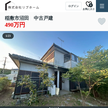
0
ログイン
お気に入り
稲敷市沼田 中古戸建
490万円
1
/
23