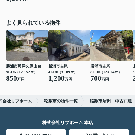
よく見られている物件
勝浦市興津久保山台
勝浦市吉尾
勝浦市吉尾
5LDK (127.52㎡)
4LDK (91.09㎡)
8LDK (125.14㎡)
3
850
1,200
700
万円
万円
万円
式会社リブホーム
稲敷市の物件一覧
稲敷市沼田 中古戸建
株式会社リブホーム 本店