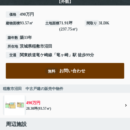
【外観】
490万円
価格
93.57㎡
71.91坪
3LDK
建物面積
土地面積
間取り
(237.75㎡)
築33年
築年数
茨城県
稲敷市
沼田
所在地
関東鉄道竜ケ崎線
「
竜ヶ崎
」駅 徒歩99分
交通
お問い合わせ
無料
稲敷市沼田 中古戸建の販売中物件
490万円
28.30坪(93.57㎡)
周辺施設