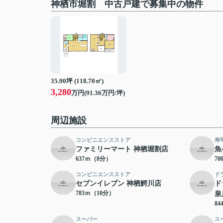
神栖市堀割 中古戸建で募集中の物件
35.90坪 (118.70㎡)
3,280
万円(91.36万円/坪)
周辺施設
コンビニエンスストア
寿
ファミリーマート 神栖堀割店
魚
637ｍ（8分）
7
コンビニエンスストア
ド
セブンイレブン 神栖鰐川店
ド
783ｍ（10分）
泉
8
スーパー
ス