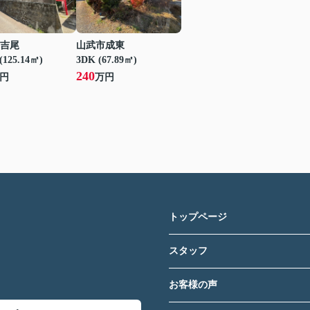
吉尾
山武市成東
(125.14㎡)
3DK (67.89㎡)
240
円
万円
トップページ
スタッフ
お客様の声