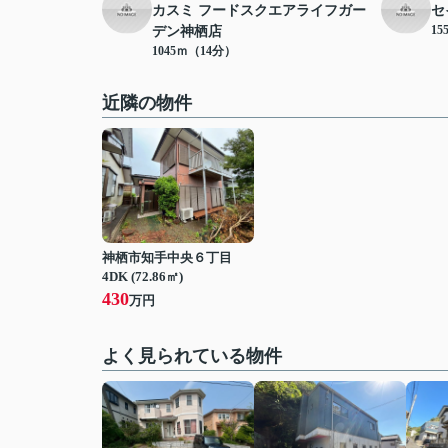
カスミ フードスクエアライフガー
セ
15
デン神栖店
1045ｍ（14分）
近隣の物件
神栖市知手中央６丁目
4DK (72.86㎡)
430
万円
よく見られている物件