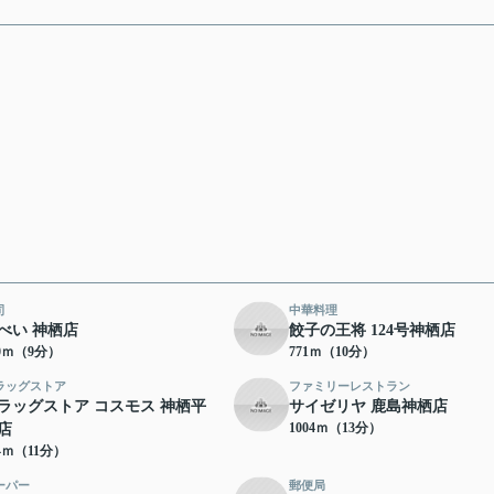
司
中華料理
べい 神栖店
餃子の王将 124号神栖店
00ｍ（9分）
771ｍ（10分）
ラッグストア
ファミリーレストラン
ラッグストア コスモス 神栖平
サイゼリヤ 鹿島神栖店
1004ｍ（13分）
店
44ｍ（11分）
ーパー
郵便局