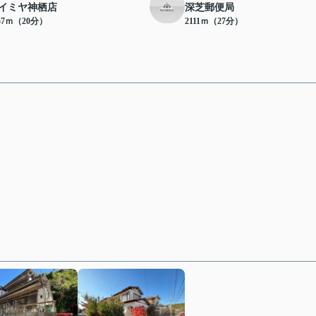
イミヤ神栖店
深芝郵便局
57ｍ（20分）
2111ｍ（27分）