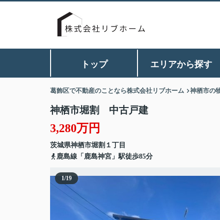
トップ
エリアから探す
葛飾区で不動産のことなら株式会社リブホーム
神栖市の
神栖市堀割 中古戸建
3,280万円
茨城県
神栖市
堀割
１丁目
鹿島線「鹿島神宮」駅徒歩85分
1
/
19