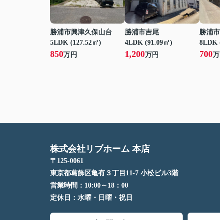
勝浦市興津久保山台
勝浦市吉尾
勝浦市
5LDK (127.52㎡)
4LDK (91.09㎡)
8LDK 
850
1,200
700
万円
万円
万
株式会社リブホーム 本店
〒125-0061
東京都葛飾区亀有３丁目11-7 小松ビル3階
営業時間：
10:00～18：00
定休日：
水曜・日曜・祝日