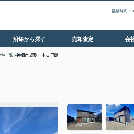
営業時間：1
沿線から探す
売却査定
会
物件一覧
神栖市堀割 中古戸建