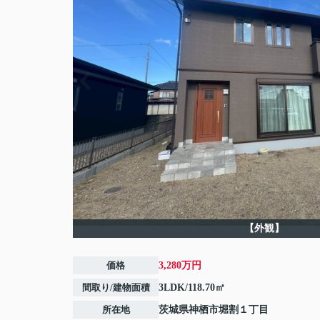
【外観】
価格
3,280万円
間取り/建物面積
3LDK/118.70㎡
所在地
茨城県
神栖市
堀割
１丁目