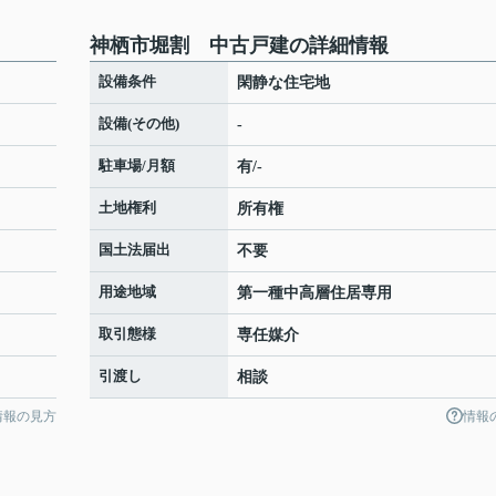
神栖市堀割 中古戸建の詳細情報
設備条件
閑静な住宅地
設備(その他)
-
駐車場/月額
有/-
土地権利
所有権
国土法届出
不要
用途地域
第一種中高層住居専用
取引態様
専任媒介
引渡し
相談
情報の見方
情報