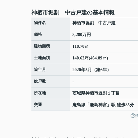
神栖市堀割 中古戸建の基本情報
物件名
神栖市堀割 中古戸建
価格
3,280万円
建物面積
118.70㎡
土地面積
140.62坪(464.89㎡)
築年月
2020年5月（築6年）
総戸数
-
所在地
茨城県
神栖市
堀割
１丁目
交通
鹿島線
「
鹿島神宮
」駅 徒歩85分