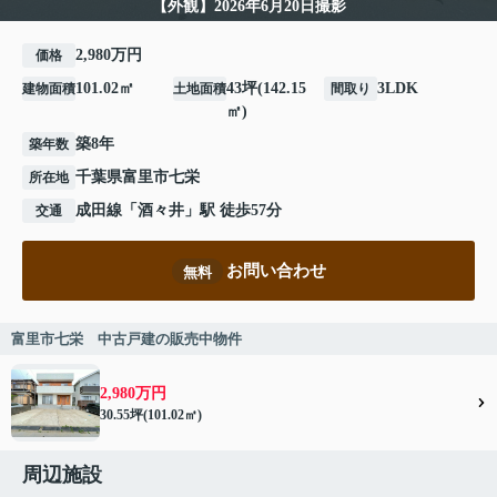
【外観】2026年6月20日撮影
2,980万円
価格
101.02㎡
43坪(142.15
3LDK
建物面積
土地面積
間取り
㎡)
築8年
築年数
千葉県
富里市
七栄
所在地
成田線
「
酒々井
」駅 徒歩57分
交通
お問い合わせ
無料
富里市七栄 中古戸建の販売中物件
2,980万円
30.55坪(101.02㎡)
周辺施設