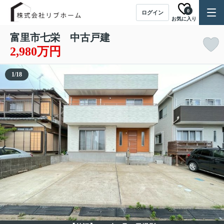
0
ログイン
お気に入り
富里市七栄 中古戸建
2,980万円
1
/
18