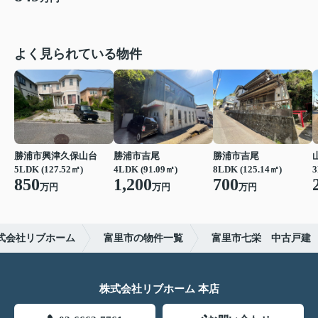
よく見られている物件
勝浦市興津久保山台
勝浦市吉尾
勝浦市吉尾
5LDK (127.52㎡)
4LDK (91.09㎡)
8LDK (125.14㎡)
3
850
1,200
700
万円
万円
万円
式会社リブホーム
富里市の物件一覧
富里市七栄 中古戸建
株式会社リブホーム 本店