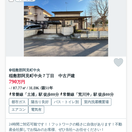
稲敷郡阿見町中央
稲敷郡阿見町中央７丁目 中古戸建
790
万円
- / 87.77㎡ / 3LDK /築51年
常磐線「土浦」駅 徒歩80分
常磐線「荒川沖」駅 徒歩80分
都市ガス
陽当り良好
バス・トイレ別
室内洗濯機置場
エアコン
電気有
24時間ご対応可能です！！フットワークの軽さに自信があります！不動
産会社探しでお悩みのお客様、ぜひ当社へお任せください！