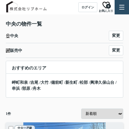
0
ログイン
お気に入り
中央の物件一覧
変更
中央
変更
販売中
おすすめのエリア
岬町和泉
/
吉尾
/
大竹
/
備前町
/
新生町
/
松部
/
興津久保山台
/
串浜
/
部原
/
舟木
1
件
中古一戸建