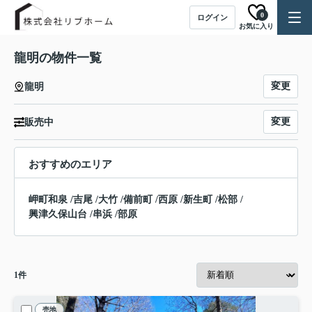
0
ログイン
お気に入り
龍明の物件一覧
変更
龍明
変更
販売中
おすすめのエリア
岬町和泉
/
吉尾
/
大竹
/
備前町
/
西原
/
新生町
/
松部
/
興津久保山台
/
串浜
/
部原
1
件
売地