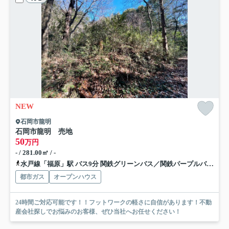
NEW
石岡市龍明
石岡市龍明 売地
50
万円
- / 281.00㎡ / -
水戸線「福原」駅 バス9分 関鉄グリーンバス／関鉄パープルバス「小見坂上」 停歩43分
都市ガス
オープンハウス
24時間ご対応可能です！！フットワークの軽さに自信があります！不動
産会社探しでお悩みのお客様、ぜひ当社へお任せください！