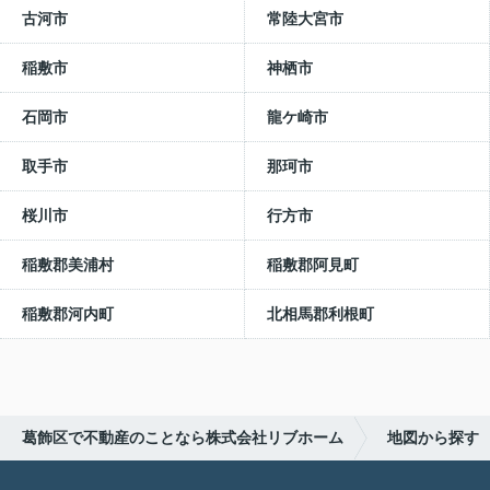
古河市
常陸大宮市
稲敷市
神栖市
石岡市
龍ケ崎市
取手市
那珂市
桜川市
行方市
稲敷郡美浦村
稲敷郡阿見町
稲敷郡河内町
北相馬郡利根町
葛飾区で不動産のことなら株式会社リブホーム
地図から探す