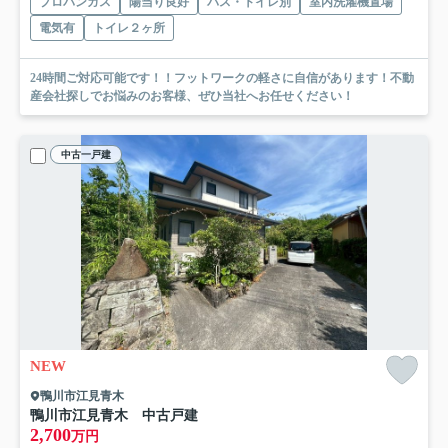
プロパンガス
陽当り良好
バス・トイレ別
室内洗濯機置場
電気有
トイレ２ヶ所
24時間ご対応可能です！！フットワークの軽さに自信があります！不動
産会社探しでお悩みのお客様、ぜひ当社へお任せください！
中古一戸建
NEW
鴨川市江見青木
鴨川市江見青木 中古戸建
2,700
万円