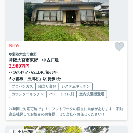
NEW
常陸大宮市東野
常陸大宮市東野 中古戸建
2,980
万円
- / 167.47㎡ / 6SLDK /築30年
水郡線「玉川村」駅 徒歩1分
プロパンガス
陽当り良好
システムキッチン
カウンターキッチン
バス・トイレ別
室内洗濯機置場
24時間ご対応可能です！！フットワークの軽さに自信があります！不動
産会社探しでお悩みのお客様、ぜひ当社へお任せください！
中古一戸建