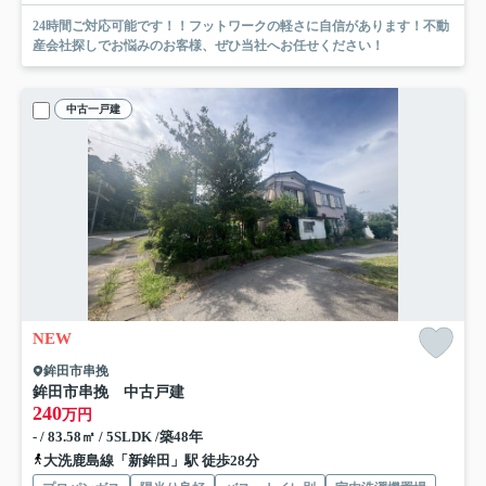
24時間ご対応可能です！！フットワークの軽さに自信があります！不動
産会社探しでお悩みのお客様、ぜひ当社へお任せください！
中古一戸建
NEW
鉾田市串挽
鉾田市串挽 中古戸建
240
万円
- / 83.58㎡ / 5SLDK /築48年
大洗鹿島線「新鉾田」駅 徒歩28分