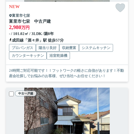
NEW
富里市七栄
富里市七栄 中古戸建
2,980
万円
- / 101.02㎡ / 3LDK /築8年
成田線「酒々井」駅 徒歩57分
プロパンガス
陽当り良好
収納豊富
システムキッチン
カウンターキッチン
浴室乾燥機
24時間ご対応可能です！！フットワークの軽さに自信があります！不動
産会社探しでお悩みのお客様、ぜひ当社へお任せください！
中古一戸建