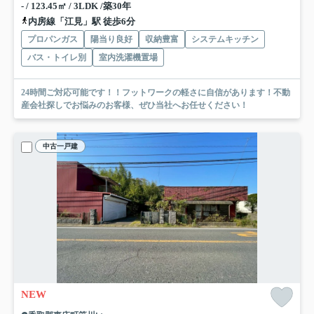
- / 123.45㎡ / 3LDK /築30年
内房線「江見」駅 徒歩6分
プロパンガス
陽当り良好
収納豊富
システムキッチン
バス・トイレ別
室内洗濯機置場
24時間ご対応可能です！！フットワークの軽さに自信があります！不動
産会社探しでお悩みのお客様、ぜひ当社へお任せください！
中古一戸建
NEW