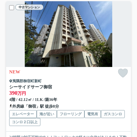
中古マンション
NEW
夷隅郡御宿町新町
シーサイドサーフ御宿
390
万円
4階 / 42.12㎡ / 1LK /築36年
外房線「御宿」駅 徒歩8分
エレベーター
海が近い
フローリング
電気有
ガスコンロ
コンロ２口以上