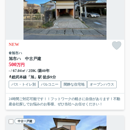
NEW
旭市ハ
旭市ハ 中古戸建
500
万円
- / 67.04㎡ / 2DK /築40年
総武本線「旭」駅 徒歩9分
バス・トイレ別
バルコニー
閑静な住宅地
オープンハウス
24時間ご対応可能です！！フットワークの軽さに自信があります！不動
産会社探しでお悩みのお客様、ぜひ当社へお任せください！
中古一戸建