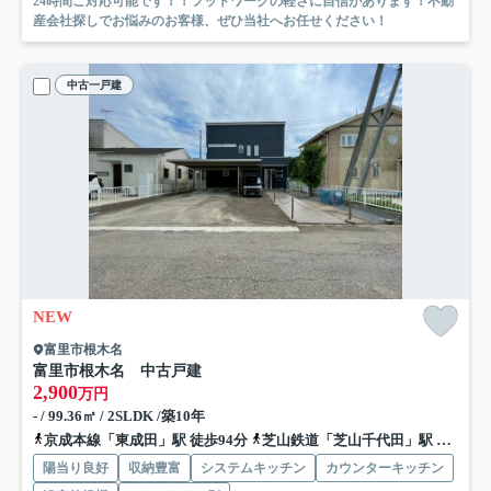
24時間ご対応可能です！！フットワークの軽さに自信があります！不動
産会社探しでお悩みのお客様、ぜひ当社へお任せください！
中古一戸建
NEW
富里市根木名
富里市根木名 中古戸建
2,900
万円
- / 99.36㎡ / 2SLDK /築10年
京成本線「東成田」駅 徒歩94分
芝山鉄道「芝山千代田」駅 徒歩98分
陽当り良好
収納豊富
システムキッチン
カウンターキッチン