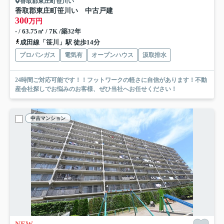
香取郡東庄町笹川い
香取郡東庄町笹川い 中古戸建
300
万円
- / 63.75㎡ / 7K /築32年
成田線「笹川」駅 徒歩14分
プロパンガス
電気有
オープンハウス
汲取排水
24時間ご対応可能です！！フットワークの軽さに自信があります！不動
産会社探しでお悩みのお客様、ぜひ当社へお任せください！
中古マンション
NEW