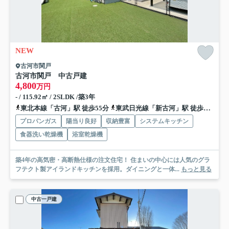
NEW
古河市関戸
古河市関戸 中古戸建
4,800
万円
- / 115.92㎡ / 2SLDK /築3年
東北本線「古河」駅 徒歩55分
東武日光線「新古河」駅 徒歩84分
プロパンガス
陽当り良好
収納豊富
システムキッチン
食器洗い乾燥機
浴室乾燥機
築4年の高気密・高断熱仕様の注文住宅！ 住まいの中心には人気のグラ
フテクト製アイランドキッチンを採用。ダイニングと一体...
もっと見る
中古一戸建