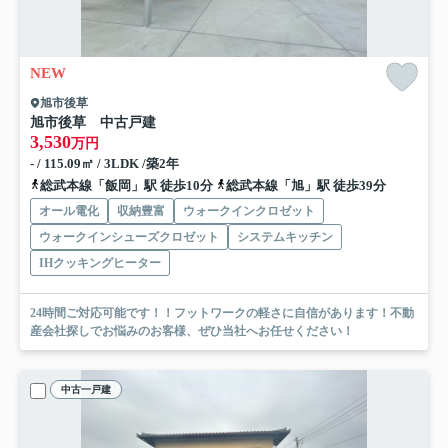
NEW
旭市後草
旭市後草 中古戸建
3,530
万円
- / 115.09㎡ / 3LDK /築2年
総武本線「飯岡」駅 徒歩10分
総武本線「旭」駅 徒歩39分
オール電化
収納豊富
ウォークインクロゼット
ウォークインシューズクロゼット
システムキッチン
IHクッキングヒーター
24時間ご対応可能です！！フットワークの軽さに自信があります！不動
産会社探しでお悩みのお客様、ぜひ当社へお任せください！
中古一戸建