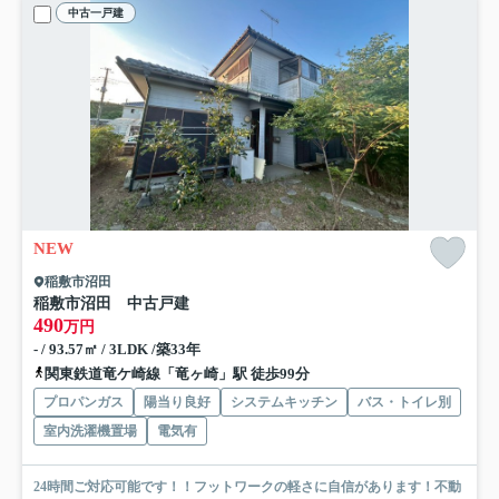
中古一戸建
NEW
稲敷市沼田
稲敷市沼田 中古戸建
490
万円
- / 93.57㎡ / 3LDK /築33年
関東鉄道竜ケ崎線「竜ヶ崎」駅 徒歩99分
プロパンガス
陽当り良好
システムキッチン
バス・トイレ別
室内洗濯機置場
電気有
24時間ご対応可能です！！フットワークの軽さに自信があります！不動