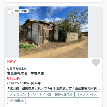
中古一戸建
NEW
富里市根木名
富里市根木名 中古戸建
849
万円
- / 74.52㎡ / 3DK /築54年
成田線「成田空港」駅 バス7分 千葉県成田市「西三里塚共同利用施設」 停歩19分
プロパンガス
バス・トイレ別
閑静な住宅地
オープンハウス
浄化槽排水