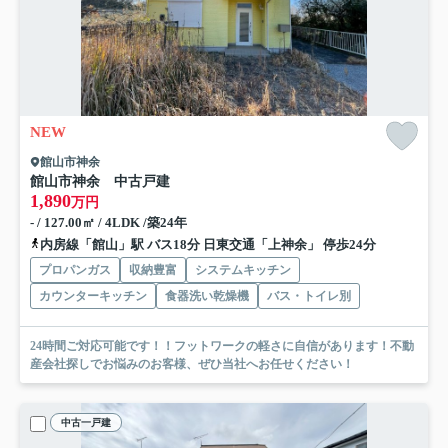
NEW
館山市神余
館山市神余 中古戸建
1,890
万円
- / 127.00㎡ / 4LDK /築24年
内房線「館山」駅 バス18分 日東交通「上神余」 停歩24分
プロパンガス
収納豊富
システムキッチン
カウンターキッチン
食器洗い乾燥機
バス・トイレ別
24時間ご対応可能です！！フットワークの軽さに自信があります！不動
産会社探しでお悩みのお客様、ぜひ当社へお任せください！
中古一戸建