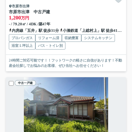
市原市出津
市原市出津 中古戸建
1,200
万円
- / 79.20㎡ / 4DK /築47年
内房線「五井」駅 徒歩31分
小湊鉄道「上総村上」駅 徒歩41分
内
プロパンガス
リフォーム済
収納豊富
システムキッチン
浴室１坪以上
バス・トイレ別
24時間ご対応可能です！！フットワークの軽さに自信があります！不動
産会社探しでお悩みのお客様、ぜひ当社へお任せください！
中古一戸建