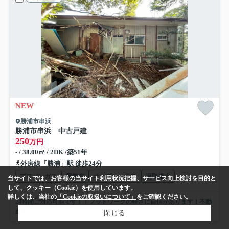
NEW
勝浦市串浜
勝浦市串浜 中古戸建
250
万円
- / 38.00㎡ / 2DK /築51年
外房線「勝浦」駅 徒歩24分
プロパンガス
電気有
オープンハウス
汲取排水
当サイトでは、お客様の当サイト利用状況把握、サービス向上検討を目的と
して、クッキー（Cookie）を使用しています。
詳しくは、当社の
「Cookieの取扱いについて」
をご確認ください。
24時間ご対応可能です！！フットワークの軽さに自信があります！不動
産会社探しでお悩みのお客様、ぜひ当社へお任せください！
閉じる