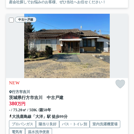
産会社探しでお悩みのお客様、ぜひ当社へお任せください！
中古一戸建
NEW
行方市吉川
茨城県行方市吉川 中古戸建
380
万円
- / 75.20㎡ / 5DK /築58年
大洗鹿島線「大洋」駅 徒歩99分
プロパンガス
陽当り良好
バス・トイレ別
室内洗濯機置場
電気有
温水洗浄便座