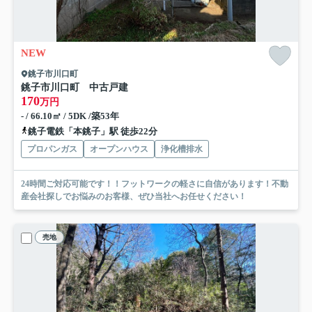
NEW
銚子市川口町
銚子市川口町 中古戸建
170
万円
- / 66.10㎡ / 5DK /築53年
銚子電鉄「本銚子」駅 徒歩22分
プロパンガス
オープンハウス
浄化槽排水
24時間ご対応可能です！！フットワークの軽さに自信があります！不動
産会社探しでお悩みのお客様、ぜひ当社へお任せください！
売地