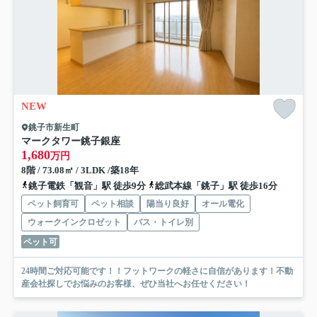
NEW
銚子市新生町
マークタワー銚子銀座
1,680
万円
8階 / 73.08㎡ / 3LDK /築18年
銚子電鉄「観音」駅 徒歩9分
総武本線「銚子」駅 徒歩16分
ペット飼育可
ペット相談
陽当り良好
オール電化
ウォークインクロゼット
バス・トイレ別
ペット可
24時間ご対応可能です！！フットワークの軽さに自信があります！不動
産会社探しでお悩みのお客様、ぜひ当社へお任せください！