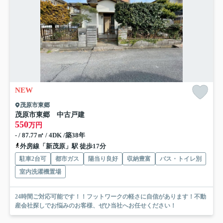
NEW
茂原市東郷
茂原市東郷 中古戸建
550
万円
- / 87.77㎡ / 4DK /築38年
外房線「新茂原」駅 徒歩17分
駐車2台可
都市ガス
陽当り良好
収納豊富
バス・トイレ別
室内洗濯機置場
24時間ご対応可能です！！フットワークの軽さに自信があります！不動
産会社探しでお悩みのお客様、ぜひ当社へお任せください！