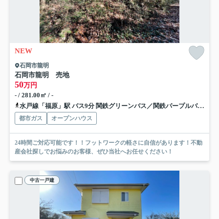
NEW
石岡市龍明
石岡市龍明 売地
50
万円
- / 281.00㎡ / -
水戸線「福原」駅 バス9分 関鉄グリーンバス／関鉄パープルバス「小見坂上」 停歩43分
都市ガス
オープンハウス
24時間ご対応可能です！！フットワークの軽さに自信があります！不動
産会社探しでお悩みのお客様、ぜひ当社へお任せください！
中古一戸建