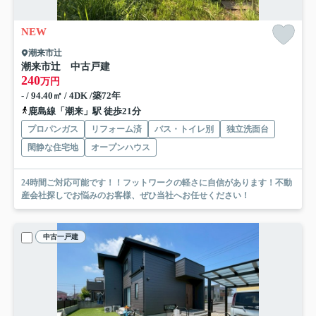
NEW
潮来市辻
潮来市辻 中古戸建
240
万円
- / 94.40㎡ / 4DK /築72年
鹿島線「潮来」駅 徒歩21分
プロパンガス
リフォーム済
バス・トイレ別
独立洗面台
閑静な住宅地
オープンハウス
24時間ご対応可能です！！フットワークの軽さに自信があります！不動
産会社探しでお悩みのお客様、ぜひ当社へお任せください！
中古一戸建