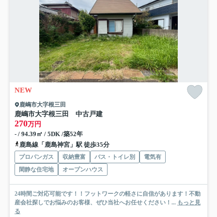
NEW
鹿嶋市大字根三田
鹿嶋市大字根三田 中古戸建
270
万円
- / 94.39㎡ / 5DK /築52年
鹿島線「鹿島神宮」駅 徒歩35分
プロパンガス
収納豊富
バス・トイレ別
電気有
閑静な住宅地
オープンハウス
24時間ご対応可能です！！フットワークの軽さに自信があります！不動
産会社探しでお悩みのお客様、ぜひ当社へお任せください！...
もっと見
る