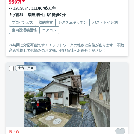
950
万円
- / 158.98㎡ / 3LDK /築31年
水郡線「常陸津田」駅 徒歩7分
プロパンガス
収納豊富
システムキッチン
バス・トイレ別
室内洗濯機置場
エアコン
24時間ご対応可能です！！フットワークの軽さに自信があります！不動
産会社探しでお悩みのお客様、ぜひ当社へお任せください！
中古一戸建
NEW