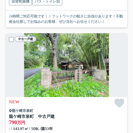
浴室乾燥機
バス・トイレ別
24時間ご対応可能です！！フットワークの軽さに自信があります！不動
産会社探しでお悩みのお客様、ぜひ当社へお任せください！
中古一戸建
NEW
龍ケ崎市泉町
龍ケ崎市泉町 中古戸建
790
万円
- / 143.97㎡ / 5DK /築53年