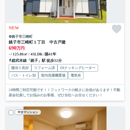
NEW
銚子市三崎町
銚子市三崎町１丁目 中古戸建
690
万円
- / 125.86㎡ / 4SLDK /築41年
総武本線「銚子」駅 徒歩32分
陽当り良好
リフォーム済
IHクッキングヒーター
バス・トイレ別
室内洗濯機置場
電気有
24時間ご対応可能です！！フットワークの軽さに自信があります！不動
産会社探しでお悩みのお客様、ぜひ当社へお任せください！
中古マンション