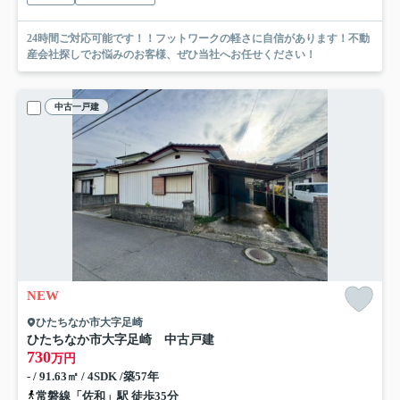
24時間ご対応可能です！！フットワークの軽さに自信があります！不動
産会社探しでお悩みのお客様、ぜひ当社へお任せください！
中古一戸建
NEW
ひたちなか市大字足崎
ひたちなか市大字足崎 中古戸建
730
万円
- / 91.63㎡ / 4SDK /築57年
常磐線「佐和」駅 徒歩35分