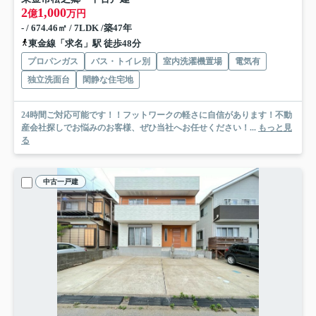
2
1,000
億
万円
- / 674.46㎡ / 7LDK /築47年
東金線「求名」駅 徒歩48分
プロパンガス
バス・トイレ別
室内洗濯機置場
電気有
独立洗面台
閑静な住宅地
24時間ご対応可能です！！フットワークの軽さに自信があります！不動
産会社探しでお悩みのお客様、ぜひ当社へお任せください！...
もっと見
る
中古一戸建