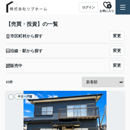
0
ログイン
お気に入り
【売買・投資】の一覧
変更
市区町村から探す
変更
沿線・駅から探す
変更
販売中
43
件
中古一戸建