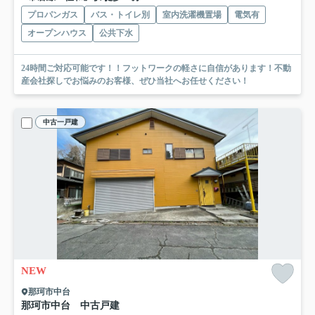
プロパンガス
バス・トイレ別
室内洗濯機置場
電気有
オープンハウス
公共下水
24時間ご対応可能です！！フットワークの軽さに自信があります！不動
産会社探しでお悩みのお客様、ぜひ当社へお任せください！
中古一戸建
NEW
那珂市中台
那珂市中台 中古戸建