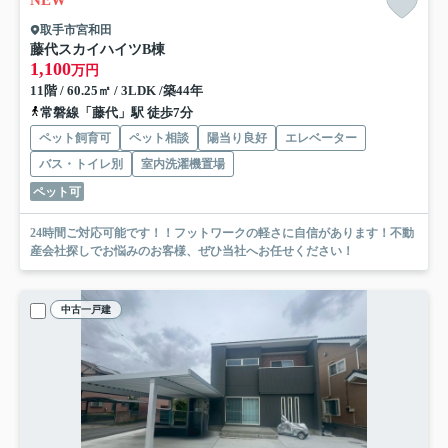
取手市宮和田
藤代スカイハイツB棟
1,100
万円
11階 / 60.25㎡ / 3LDK /築44年
常磐線「藤代」駅 徒歩7分
ペット飼育可
ペット相談
陽当り良好
エレベーター
バス・トイレ別
室内洗濯機置場
ペット可
24時間ご対応可能です！！フットワークの軽さに自信があります！不動
産会社探しでお悩みのお客様、ぜひ当社へお任せください！
中古一戸建