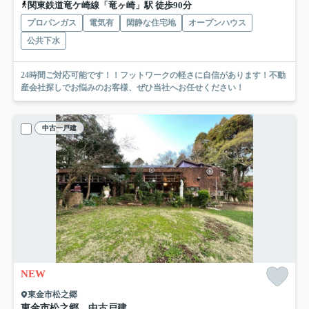
関東鉄道竜ケ崎線「竜ヶ崎」駅 徒歩90分
プロパンガス
電気有
閑静な住宅地
オープンハウス
公共下水
24時間ご対応可能です！！フットワークの軽さに自信があります！不動
産会社探しでお悩みのお客様、ぜひ当社へお任せください！
中古一戸建
NEW
東金市松之郷
東金市松之郷 中古戸建